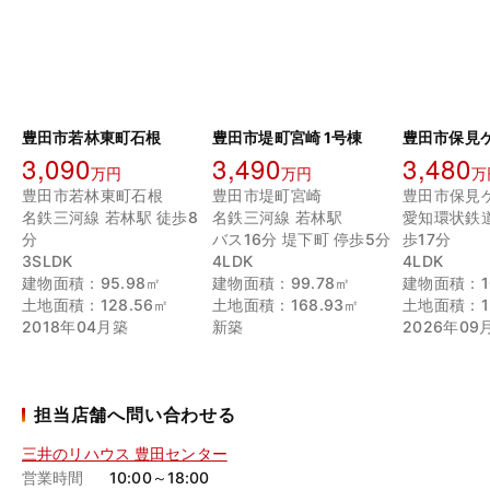
豊田市若林東町石根
豊田市堤町宮崎 1号棟
3,090
3,490
3,480
万円
万円
万
豊田市若林東町石根
豊田市堤町宮崎
豊田市保見
名鉄三河線 若林駅 徒歩8
名鉄三河線 若林駅
愛知環状鉄道
分
バス16分 堤下町 停歩5分
歩17分
3SLDK
4LDK
4LDK
建物面積：95.98㎡
建物面積：99.78㎡
建物面積：10
土地面積：128.56㎡
土地面積：168.93㎡
土地面積：13
2018年04月築
新築
2026年09
担当店舗へ問い合わせる
三井のリハウス 豊田センター
営業時間
10:00～18:00