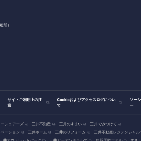
売却）
サイトご利用上の注
Cookieおよびアクセスログについ
ソー
意
て
ー
カーシェアーズ
三井不動産
三井のすまい
三井でみつけて
ノベーション
三井ホーム
三井のリフォーム
三井不動産レジデンシャル
三井アウトレットパーク
三井ガーデンホテルズ
鳥羽国際ホテル
すま