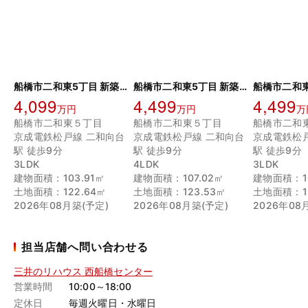
船橋市二和東5丁目 新築戸建 29号棟
船橋市二和東5丁目 新築戸建 1号棟
4,099
4,499
4,499
万円
万円
万
船橋市二和東５丁目
船橋市二和東５丁目
船橋市二和
京成電鉄松戸線 二和向台
京成電鉄松戸線 二和向台
京成電鉄松
駅 徒歩9分
駅 徒歩9分
駅 徒歩9分
3LDK
4LDK
3LDK
建物面積：103.91㎡
建物面積：107.02㎡
建物面積：10
土地面積：122.64㎡
土地面積：123.53㎡
土地面積：12
2026年08月築(予定)
2026年08月築(予定)
2026年08
担当店舗へ問い合わせる
三井のリハウス 西船橋センター
営業時間
10:00～18:00
定休日
毎週火曜日・水曜日