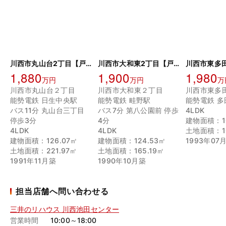
川西市丸山台2丁目【戸建】
川西市大和東2丁目【戸建】
1,880
1,900
1,980
万円
万円
万
川西市丸山台２丁目
川西市大和東２丁目
川西市東多
能勢電鉄 日生中央駅
能勢電鉄 畦野駅
能勢電鉄 多
バス11分 丸山台三丁目
バス7分 第八公園前 停歩
4LDK
停歩3分
4分
建物面積：10
4LDK
4LDK
土地面積：10
建物面積：126.07㎡
建物面積：124.53㎡
1993年07
土地面積：221.97㎡
土地面積：165.19㎡
1991年11月築
1990年10月築
担当店舗へ問い合わせる
三井のリハウス 川西池田センター
営業時間
10:00～18:00