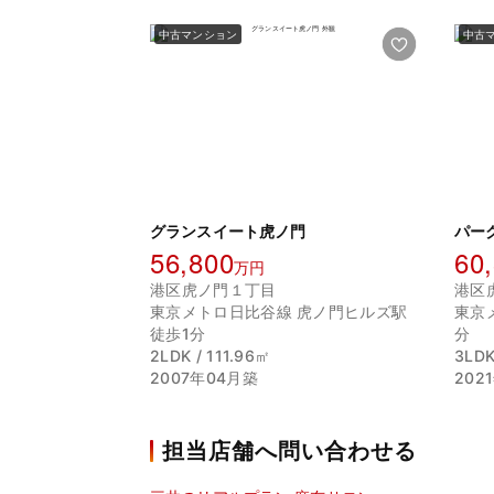
中古マンション
中古
グランスイート虎ノ門
パー
56,800
60
万円
港区虎ノ門１丁目
港区
東京メトロ日比谷線 虎ノ門ヒルズ駅
東京
徒歩1分
分
2LDK / 111.96㎡
3LDK
2007年04月築
202
担当店舗へ問い合わせる