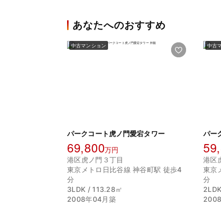
あなたへのおすすめ
中古マンション
中古
パークコート虎ノ門愛宕タワー
パー
69,800
59
万円
港区虎ノ門３丁目
港区
東京メトロ日比谷線 神谷町駅 徒歩4
東京
分
分
3LDK / 113.28㎡
2LDK
2008年04月築
200