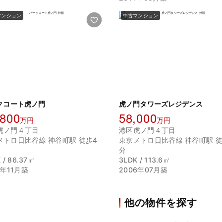
マンション
中古マンション
クコート虎ノ門
虎ノ門タワーズレジデンス
,800
58,000
万円
万円
虎ノ門４丁目
港区虎ノ門４丁目
メトロ日比谷線 神谷町駅 徒歩4
東京メトロ日比谷線 神谷町駅 徒
分
 / 86.37㎡
3LDK / 113.6㎡
1年11月築
2006年07月築
他の物件を探す