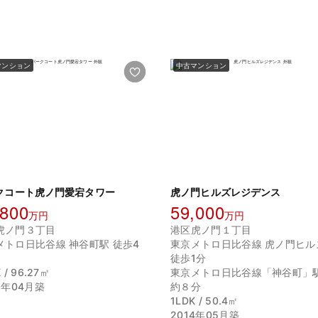
マンション
中古マンション
クコート虎ノ門愛宕タワー
虎ノ門ヒルズレジデンス
,800
59,000
万円
万円
虎ノ門３丁目
港区虎ノ門１丁目
メトロ日比谷線 神谷町駅 徒歩4
東京メトロ日比谷線 虎ノ門ヒル
徒歩1分
 / 96.27㎡
東京メトロ日比谷線「神谷町」
8年04月築
約８分
1LDK / 50.4㎡
2014年05月築