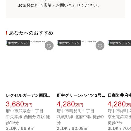
お気軽に担当店舗へお問い合わせください。
あなたへのおすすめ
中古マンション
中古マンション
中古マンション
レクセルガーデン西国分寺
府中グリーンハイツ 3号棟
日商岩井府
3,680
4,280
4,280
万円
万円
万
府中市武蔵台１丁目
府中市晴見町１丁目
府中市緑町
中央本線 西国分寺駅 徒
武蔵野線 北府中駅 徒歩9
京王電鉄京
歩19分
分
徒歩7分
3LDK / 66.9㎡
2LDK / 60.08㎡
3LDK / 70