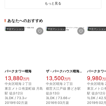
もっと見る
あなたへのおすすめ
中古マンション
中古マンション
中古マンション
パークタワー晴海
ザ・パークハウス晴海タワーズ ティアロレジデンス
パークタワ
13,880
13,500
9,980
万円
万円
万
中央区晴海２丁目
中央区晴海２丁目
中央区晴海
東京メトロ有楽町線 月島
都営大江戸線 勝どき駅
東京メトロ
駅 徒歩12分
徒歩13分
駅 徒歩12分
3LDK / 73.3㎡
3LDK / 73.66㎡
1LDK / 42
2019年02月築
2016年03月築
2019年02