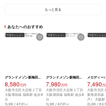
もっと見る
あなたへのおすすめ
中古マンション
中古マンション
中古マンション
グランドメゾン新梅田タワーTHE CLUB RESIDENCE
グランドメゾン新梅田タワーTHE CLUB RESIDENCE
メロディー
8,580
7,980
7,490
万円
万円
万
大阪市北区大淀南２丁目
大阪市北区大淀南２丁目
大阪市北区
大阪環状線 福島駅 徒歩9
大阪環状線 福島駅 徒歩8
東海道本線
分
分
戸） 大阪駅
1LDK / 47.01㎡
1LDK / 47.01㎡
2LDK / 63