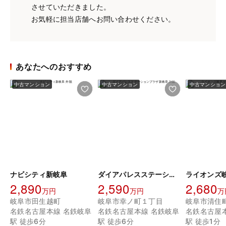
させていただきました。
お気軽に担当店舗へお問い合わせください。
あなたへのおすすめ
中古マンション
中古マンション
中古マンション
ナビシティ新岐阜
ダイアパレスステーションプラザ新岐阜
2,890
2,590
2,680
万円
万円
万
岐阜市田生越町
岐阜市幸ノ町１丁目
岐阜市清住
名鉄名古屋本線 名鉄岐阜
名鉄名古屋本線 名鉄岐阜
名鉄名古屋
駅 徒歩6分
駅 徒歩6分
駅 徒歩1分