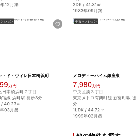
4年12月築
2DK / 41.31㎡
1983年09月築
マンション
中古マンション
ン・ド・ヴィレ日本橋浜町
メロディーハイム銀座東
999
7,980
万円
万円
区日本橋浜町２丁目
中央区湊３丁目
新宿線 浜町駅 徒歩3分
東京メトロ有楽町線 新富町駅 徒
 / 40.23㎡
分
8年03月築
1LDK / 44.72㎡
1999年02月築