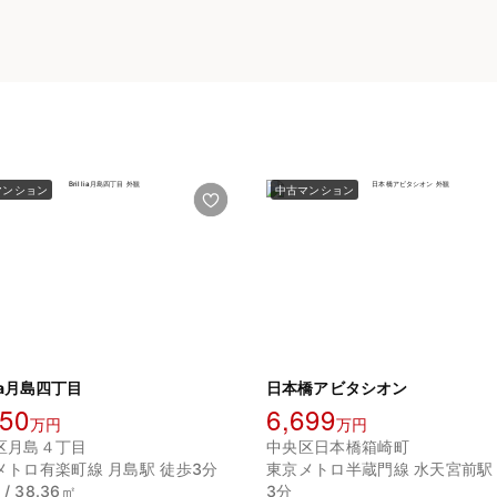
マンション
中古マンション
llia月島四丁目
日本橋アビタシオン
750
6,699
万円
万円
区月島４丁目
中央区日本橋箱崎町
メトロ有楽町線 月島駅 徒歩3分
東京メトロ半蔵門線 水天宮前駅
 / 38.36㎡
3分