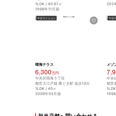
1LDK / 40.67㎡
202
1998年11月築
中古マンション
中古
晴海テラス
メゾ
6,300
7,
万円
中央区晴海５丁目
中央
都営大江戸線 勝どき駅 徒歩10分
都営
1LDK / 40㎡
1LDK
2009年03月築
199