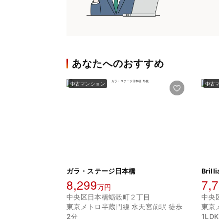
あなたへのおすすめ
中古マンション
中古
ガラ・ステージ日本橋
Bri
8,299
7,
万円
中央区日本橋蛎殻町２丁目
中央
東京メトロ半蔵門線 水天宮前駅 徒歩
東京
2分
1LDK