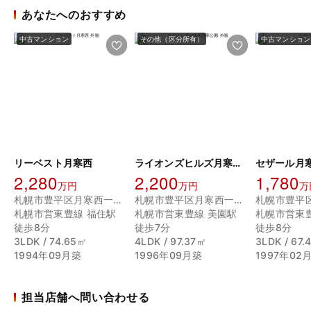
あなたへのおすすめ
中古マンション
その他（区分所有）
中古マンション
リーベスト月寒西
ライオンズヒルズ月寒公園
セザール月
2,280
2,200
1,780
万円
万円
万
札幌市豊平区月寒西一条１０丁目
札幌市豊平区月寒西一条３丁目
札幌市営東豊線 福住駅
札幌市営東豊線 美園駅
札幌市営東
徒歩8分
徒歩7分
徒歩8分
3LDK / 74.65㎡
4LDK / 97.37㎡
3LDK / 67
1994年09月築
1996年09月築
1997年02
担当店舗へ問い合わせる