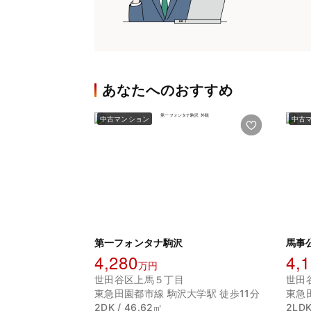
あなたへのおすすめ
中古マンション
中古
第一フォンタナ駒沢
馬事
4,280
4,
万円
世田谷区上馬５丁目
世田
東急田園都市線 駒沢大学駅 徒歩11分
東急
2DK / 46.62㎡
2LDK