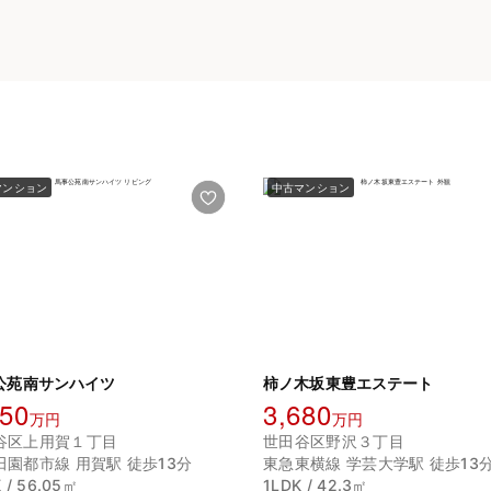
マンション
中古マンション
公苑南サンハイツ
柿ノ木坂東豊エステート
150
3,680
万円
万円
谷区上用賀１丁目
世田谷区野沢３丁目
田園都市線 用賀駅 徒歩13分
東急東横線 学芸大学駅 徒歩13
 / 56.05㎡
1LDK / 42.3㎡