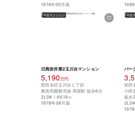
1974年05月築
198
中古マンション
中古
日商岩井第2玉川台マンション
パー
5,190
3,
万円
世田谷区玉川台１丁目
世田
東急田園都市線 用賀駅 徒歩6分
小田
2LDK / 46.19㎡
徒歩
1978年08月築
2LDK
197