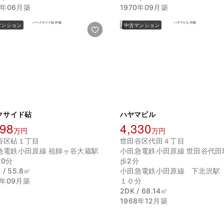
0年06月築
1970年09月築
マンション
中古マンション
クサイド砧
ハヤマビル
598
4,330
万円
万円
谷区砧１丁目
世田谷区代田４丁目
急電鉄小田原線 祖師ヶ谷大蔵駅
小田急電鉄小田原線 世田谷代田
20分
歩2分
 / 55.8㎡
小田急電鉄小田原線 下北沢駅
8年09月築
１０分
2DK / 68.14㎡
1968年12月築