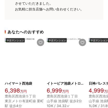
させていただきました。
お気軽に担当店舗へお問い合わせください。
あなたへのおすすめ
中古マンション
中古マンション
中古マンション
ハイマート西池袋
イトーピア池袋メトロポリタン
日神パレス
6,398
6,999
4,999
万円
万円
万
豊島区西池袋５丁目
豊島区西池袋１丁目
豊島区西池
東京メトロ有楽町線 要町
山手線 池袋駅 徒歩2分
山手線 池袋
駅 徒歩4分
1DK / 34.32㎡
1LDK / 31.