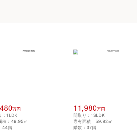
,480
11,980
万円
万円
：1LDK
間取り：1SLDK
積：49.95㎡
専有面積：59.92㎡
：44階
階数：37階