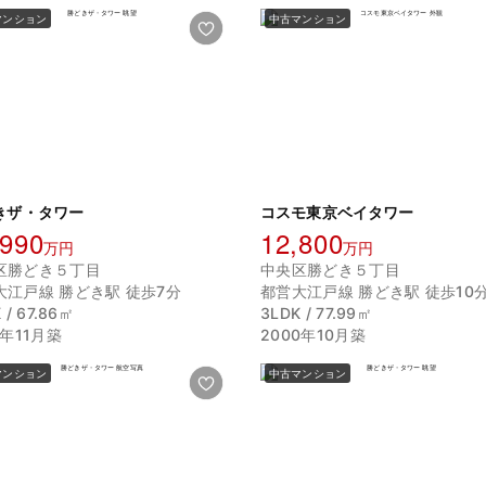
マンション
中古マンション
きザ・タワー
コスモ東京ベイタワー
,990
12,800
万円
万円
区勝どき５丁目
中央区勝どき５丁目
大江戸線 勝どき駅 徒歩7分
都営大江戸線 勝どき駅 徒歩10
 / 67.86㎡
3LDK / 77.99㎡
6年11月築
2000年10月築
マンション
中古マンション