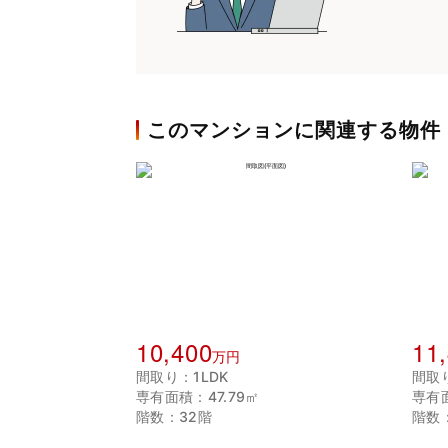
このマンションに関連する物件
10,400
11
万円
間取り：1LDK
間取り
専有面積：47.79㎡
専有面
階数：32階
階数