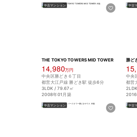
中古マンション
中古
THE TOKYO TOWERS MID TOWER
勝ど
14,980
15
万円
中央区勝どき６丁目
中央
都営大江戸線 勝どき駅 徒歩6分
都営
3LDK / 79.67㎡
2LDK
2008年01月築
201
中古マンション
中古