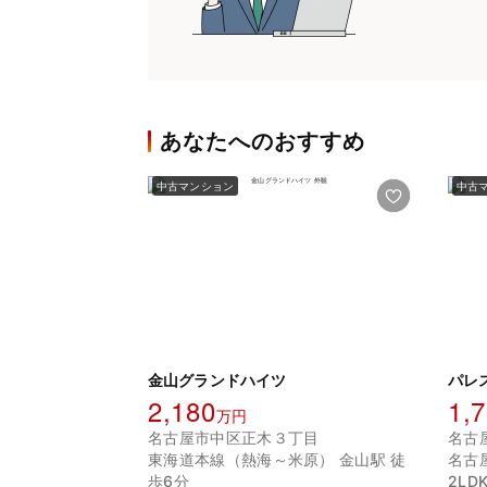
あなたへのおすすめ
中古マンション
中古
金山グランドハイツ
パレ
2,180
1,
万円
名古屋市中区正木３丁目
名古
東海道本線（熱海～米原） 金山駅 徒
名古
歩6分
2LDK