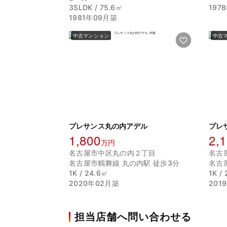
3SLDK / 75.6㎡
197
1981年09月築
中古マンション
中古
プレサンス丸の内アデル
プレ
1,800
2,
万円
名古屋市中区丸の内２丁目
名古
名古屋市鶴舞線 丸の内駅 徒歩3分
名古
1K / 24.6㎡
1K /
2020年02月築
201
担当店舗へ問い合わせる