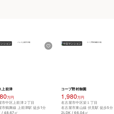
マンション
中古マンション
ス上前津
コープ野村御園
780
1,980
万円
万円
屋市中区上前津２丁目
名古屋市中区栄１丁目
屋市鶴舞線 上前津駅 徒歩1分
名古屋市東山線 伏見駅 徒歩5分
 / 48.67㎡
2LDK / 66.04㎡