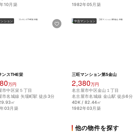
8年10月築
1982年05月築
マンション
中古マンション
サンスTHE栄
三旺マンション第5金山
180
2,380
万円
万円
屋市中区栄５丁目
名古屋市中区金山１丁目
屋市名城線 矢場町駅 徒歩3分
名古屋市名城線 金山駅 徒歩6分
 29.93㎡
4DK / 82.44㎡
9年03月築
1982年03月築
他の物件を探す