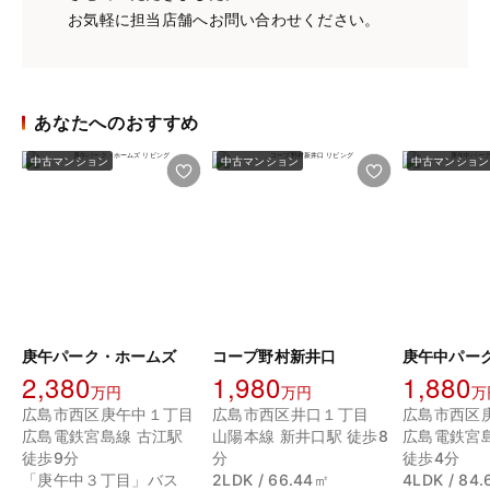
お気軽に担当店舗へお問い合わせください。
あなたへのおすすめ
中古マンション
中古マンション
中古マンション
庚午パーク・ホームズ
コープ野村新井口
庚午中パー
2,380
1,980
1,880
万円
万円
万
広島市西区庚午中１丁目
広島市西区井口１丁目
広島市西区
広島電鉄宮島線 古江駅
山陽本線 新井口駅 徒歩8
広島電鉄宮
徒歩9分
分
徒歩4分
「庚午中３丁目」バス
2LDK / 66.44㎡
4LDK / 84