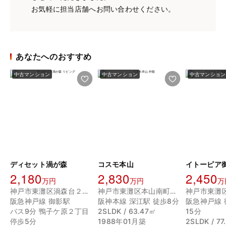
お気軽に担当店舗へお問い合わせください。
あなたへのおすすめ
中古マンション
中古マンション
中古マンション
ディセット渦が森
コスモ本山
2,180
2,830
2,450
万円
万円
万
神戸市東灘区渦森台２丁目
神戸市東灘区本山南町６丁目
阪急神戸線 御影駅
阪神本線 深江駅 徒歩8分
阪急神戸線 
バス9分 鴨子ケ原２丁目
2SLDK / 63.47㎡
15分
停歩5分
1988年01月築
2SLDK / 7