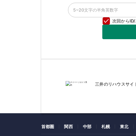
次回からI
三井のリハウスサイ
首都圏
関西
中部
札幌
東北