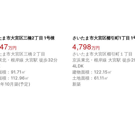
たま市大宮区三橋2丁目 1号棟
さいたま市大宮区櫛引町1丁目 1
647
4,798
万円
万円
たま市大宮区三橋２丁目
さいたま市大宮区櫛引町１丁目
東北・根岸線 大宮駅 徒歩32分
京浜東北・根岸線 大宮駅 徒歩2
K
4LDK
積：91.71㎡
建物面積：122.15㎡
積：112.96㎡
土地面積：61.11㎡
6年10月築(予定)
新築