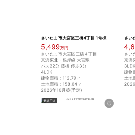
さいたま市大宮区三橋4丁目 1号棟
さい
5,499
4,
万円
さいたま市大宮区三橋４丁目
さい
京浜東北・根岸線 大宮駅
京浜
バス22分 藤橋 停歩3分
3LD
4LDK
建物面
建物面積：112.79㎡
土地面
土地面積：158.64㎡
202
2026年10月築(予定)
新築戸建