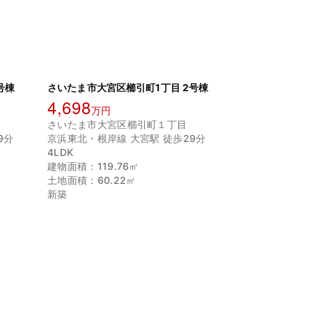
号棟
さいたま市大宮区櫛引町1丁目 2号棟
4,698
万円
さいたま市大宮区櫛引町１丁目
9分
京浜東北・根岸線 大宮駅 徒歩29分
4LDK
建物面積：119.76㎡
土地面積：60.22㎡
新築