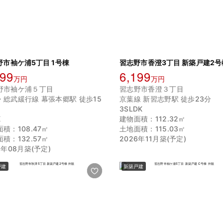
野市袖ケ浦5丁目 1号棟
習志野市香澄3丁目 新築戸建2号
199
6,199
万円
万円
野市袖ケ浦５丁目
習志野市香澄３丁目
・総武緩行線 幕張本郷駅 徒歩15
京葉線 新習志野駅 徒歩23分
3SLDK
K
建物面積：112.32㎡
積：108.47㎡
土地面積：115.03㎡
積：132.57㎡
2026年11月築(予定)
6年08月築(予定)
戸建
新築戸建