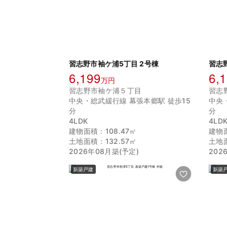
習志野市袖ケ浦5丁目 2号棟
習志
6,199
6,
万円
習志野市袖ケ浦５丁目
習志
中央・総武緩行線 幕張本郷駅 徒歩15
中央
分
分
4LDK
4LD
建物面積：108.47㎡
建物面
土地面積：132.57㎡
土地面
2026年08月築(予定)
202
新築戸建
新築