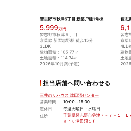
習志野市秋津5丁目 新築戸建1号棟
習志
5,999
6,
万円
習志野市秋津５丁目
習志
京葉線 新習志野駅 徒歩15分
京葉
3LDK
4LD
建物面積：105.77㎡
建物面
土地面積：114.74㎡
土地面
2026年10月築(予定)
202
担当店舗へ問い合わせる
三井のリハウス 津田沼センター
営業時間
10:00～18:00
定休日
毎週火曜日・水曜日
千葉県習志野市谷津７－７－１ Ｌ
住所
ａｒｕ津田沼１Ｆ