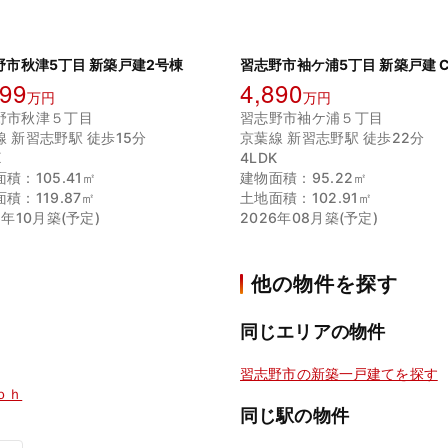
野市秋津5丁目 新築戸建2号棟
習志野市袖ケ浦5丁目 新築戸建 
199
4,890
万円
万円
野市秋津５丁目
習志野市袖ケ浦５丁目
線 新習志野駅 徒歩15分
京葉線 新習志野駅 徒歩22分
K
4LDK
積：105.41㎡
建物面積：95.22㎡
積：119.87㎡
土地面積：102.91㎡
6年10月築(予定)
2026年08月築(予定)
他の物件を探す
同じエリアの物件
習志野市の新築一戸建てを探す
ｏｈ
同じ駅の物件