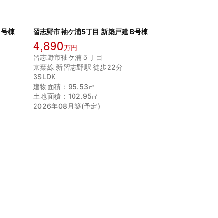
C号棟
習志野市袖ケ浦5丁目 新築戸建 B号棟
4,890
万円
習志野市袖ケ浦５丁目
京葉線 新習志野駅 徒歩22分
3SLDK
建物面積：95.53㎡
土地面積：102.95㎡
2026年08月築(予定)