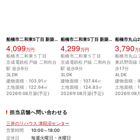
船橋市二和東5丁目 新築戸建 29号棟
船橋市二和東5丁目 新築戸建 30号棟
4,099
4,299
3,790
万円
万円
万
船橋市二和東５丁目
船橋市二和東５丁目
船橋市丸山
京成電鉄松戸線 二和向台
京成電鉄松戸線 二和向台
東武野田線 
駅 徒歩9分
駅 徒歩9分
歩17分
3LDK
3LDK
4LDK
建物面積：103.91㎡
建物面積：107.44㎡
建物面積：9
土地面積：122.64㎡
土地面積：124.83㎡
土地面積：12
2026年08月築(予定)
2026年08月築(予定)
2026年08
担当店舗へ問い合わせる
三井のリハウス 津田沼センター
営業時間
10:00～18:00
定休日
毎週火曜日・水曜日