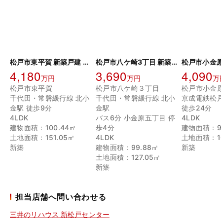
松戸市東平賀 新築戸建 5号棟
松戸市八ケ崎3丁目 新築戸建 A号棟
4,180
3,690
4,090
万円
万円
万
松戸市東平賀
松戸市八ケ崎３丁目
松戸市小金
千代田・常磐緩行線 北小
千代田・常磐緩行線 北小
京成電鉄松
金駅 徒歩9分
金駅
徒歩24分
4LDK
バス6分 小金原五丁目 停
4LDK
建物面積：100.44㎡
歩4分
建物面積：99
土地面積：151.05㎡
4LDK
土地面積：10
新築
建物面積：99.88㎡
新築
土地面積：127.05㎡
新築
担当店舗へ問い合わせる
三井のリハウス 新松戸センター