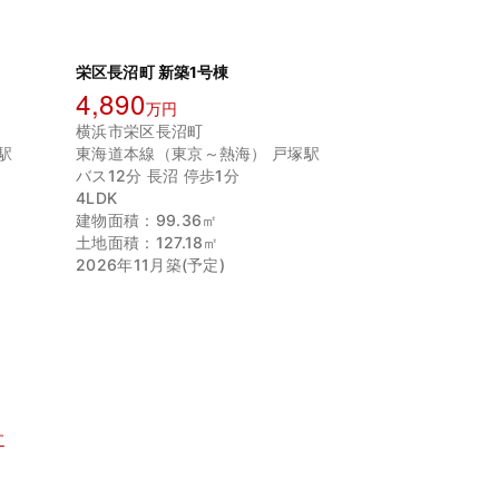
栄区長沼町 新築1号棟
4,890
万円
横浜市栄区長沼町
駅
東海道本線（東京～熱海） 戸塚駅
バス12分 長沼 停歩1分
4LDK
建物面積：99.36㎡
土地面積：127.18㎡
2026年11月築(予定)
す