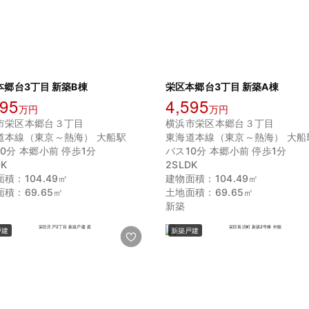
本郷台3丁目 新築B棟
栄区本郷台3丁目 新築A棟
595
4,595
万円
万円
市栄区本郷台３丁目
横浜市栄区本郷台３丁目
道本線（東京～熱海） 大船駅
東海道本線（東京～熱海） 大船
0分 本郷小前 停歩1分
バス10分 本郷小前 停歩1分
DK
2SLDK
積：104.49㎡
建物面積：104.49㎡
積：69.65㎡
土地面積：69.65㎡
新築
戸建
新築戸建