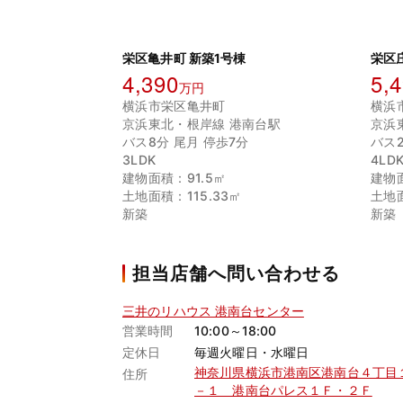
栄区亀井町 新築1号棟
栄区
4,390
5,
万円
横浜市栄区亀井町
横浜
京浜東北・根岸線 港南台駅
京浜
バス8分 尾月 停歩7分
バス
3LDK
4LD
建物面積：91.5㎡
建物面
土地面積：115.33㎡
土地面
新築
新築
担当店舗へ問い合わせる
三井のリハウス 港南台センター
営業時間
10:00～18:00
定休日
毎週火曜日・水曜日
神奈川県横浜市港南区港南台４丁目
住所
－１ 港南台パレス１Ｆ・２Ｆ