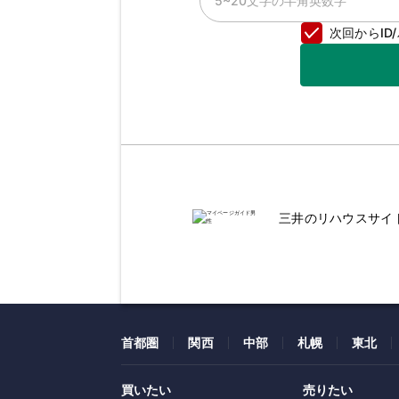
次回からI
三井のリハウスサイ
首都圏
関西
中部
札幌
東北
買いたい
売りたい