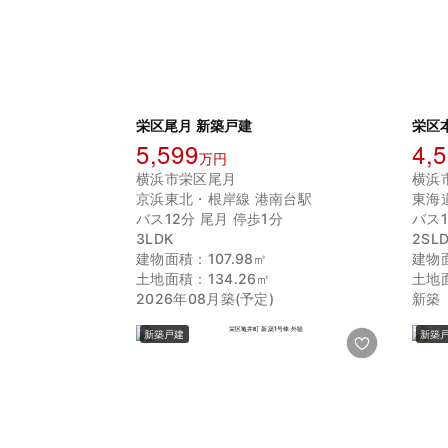
栄区尾月 新築戸建
栄区
5,599
4,
万円
横浜市栄区尾月
横浜
京浜東北・根岸線 港南台駅
東海
バス12分 尾月 停歩1分
バス1
3LDK
2SL
建物面積：107.98㎡
建物面
土地面積：134.26㎡
土地面
2026年08月築(予定)
新築
新築戸建
新築