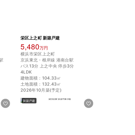
栄区上之町 新築戸建
5,480
万円
横浜市栄区上之町
駅
京浜東北・根岸線 港南台駅
バス13分 上之中央 停歩3分
4LDK
建物面積：104.33㎡
土地面積：132.43㎡
2026年10月築(予定)
新築戸建