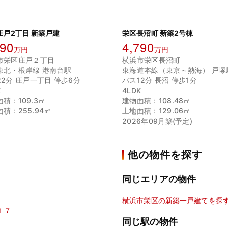
庄戸2丁目 新築戸建
栄区長沼町 新築2号棟
490
4,790
万円
万円
市栄区庄戸２丁目
横浜市栄区長沼町
東北・根岸線 港南台駅
東海道本線（東京～熱海） 戸塚
22分 庄戸一丁目 停歩6分
バス12分 長沼 停歩1分
K
4LDK
積：109.3㎡
建物面積：108.48㎡
積：255.94㎡
土地面積：129.06㎡
2026年09月築(予定)
他の物件を探す
同じエリアの物件
横浜市栄区の新築一戸建てを探
１７
同じ駅の物件