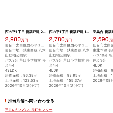
西の平1丁目 新築戸建 2号棟
西の平1丁目 新築戸建 1号棟
羽黒台 新築
2,980
2,780
2,590
万円
万円
万
仙台市太白区西の平１丁目
仙台市太白区西の平１丁目
仙台市太白
仙台市地下鉄東西線 八木
仙台市地下鉄東西線 八木
東北本線 長
山動物公園駅
山動物公園駅
バス19分 
バス9分 芦口小学校前 停
バス9分 芦口小学校前 停
停歩3分
歩4分
歩4分
4LDK
4SLDK
4LDK
建物面積：9
建物面積：96.38㎡
建物面積：93.95㎡
土地面積：12
土地面積：123.53㎡
土地面積：155.37㎡
2026年08
2026年10月築(予定)
2026年10月築(予定)
担当店舗へ問い合わせる
三井のリハウス 長町センター