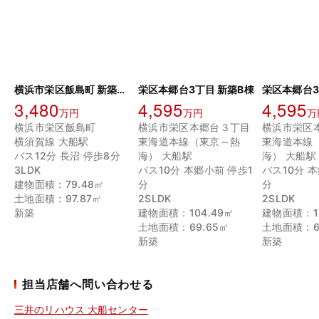
横浜市栄区飯島町 新築戸建
栄区本郷台3丁目 新築B棟
栄区本郷台3
3,480
4,595
4,595
万円
万円
万
横浜市栄区飯島町
横浜市栄区本郷台３丁目
横浜市栄区
横須賀線 大船駅
東海道本線（東京～熱
東海道本線
バス12分 長沼 停歩8分
海） 大船駅
海） 大船駅
3LDK
バス10分 本郷小前 停歩1
バス10分 
建物面積：79.48㎡
分
分
土地面積：97.87㎡
2SLDK
2SLDK
新築
建物面積：104.49㎡
建物面積：10
土地面積：69.65㎡
土地面積：6
新築
新築
担当店舗へ問い合わせる
三井のリハウス 大船センター