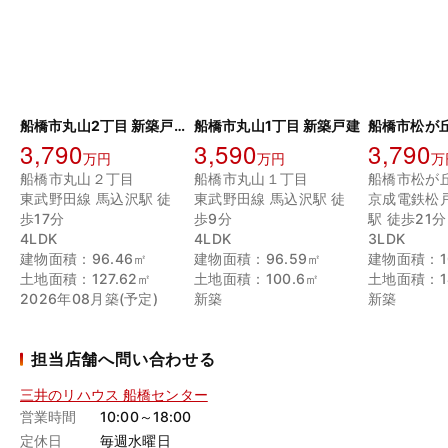
船橋市丸山2丁目 新築戸建
船橋市丸山1丁目 新築戸建
3,790
3,590
3,790
万円
万円
万
船橋市丸山２丁目
船橋市丸山１丁目
船橋市松が
東武野田線 馬込沢駅 徒
東武野田線 馬込沢駅 徒
京成電鉄松
歩17分
歩9分
駅 徒歩21分
4LDK
4LDK
3LDK
建物面積：96.46㎡
建物面積：96.59㎡
建物面積：10
土地面積：127.62㎡
土地面積：100.6㎡
土地面積：14
2026年08月築(予定)
新築
新築
担当店舗へ問い合わせる
三井のリハウス 船橋センター
営業時間
10:00～18:00
定休日
毎週水曜日