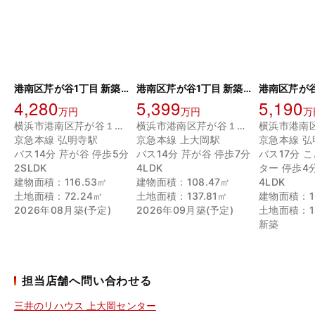
港南区芹が谷1丁目 新築戸建 1号棟
港南区芹が谷1丁目 新築戸建 1号棟
4,280
5,399
5,190
万円
万円
万
横浜市港南区芹が谷１丁目
横浜市港南区芹が谷１丁目
京急本線 弘明寺駅
京急本線 上大岡駅
京急本線 弘
バス14分 芹が谷 停歩5分
バス14分 芹が谷 停歩7分
バス17分 
2SLDK
4LDK
ター 停歩4
建物面積：116.53㎡
建物面積：108.47㎡
4LDK
土地面積：72.24㎡
土地面積：137.81㎡
建物面積：10
2026年08月築(予定)
2026年09月築(予定)
土地面積：18
新築
担当店舗へ問い合わせる
三井のリハウス 上大岡センター