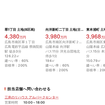
翠1丁目 土地(B区画)
向洋新町二丁目 土地(古家あり)
東本浦町 土
4,380
3,980
3,968
万円
万円
万
広島市南区翠１丁目
広島市南区向洋新町２丁目
広島市南区
広島電鉄宇品線 県病院前
山陽本線 向洋駅
山陽本線 広
駅 徒歩3分
バス11分 洋光台団地北
バス15分 
126.22㎡
停歩1分
分
建ぺい率：60%
194㎡
150.79㎡
容積率：200%
建ぺい率：60%
建ぺい率：6
容積率：200%
容積率：20
担当店舗へ問い合わせる
三井のリハウス アルパークセンター
営業時間
10:00～18:00