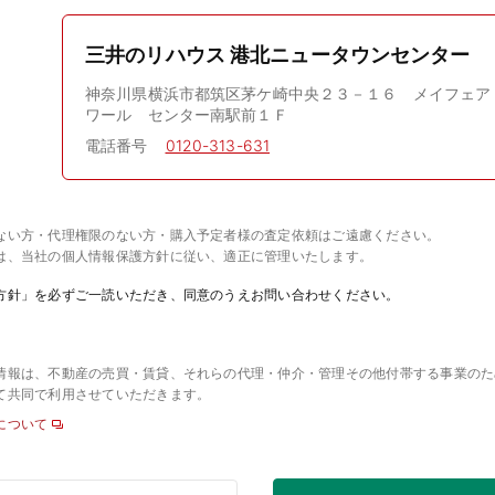
三井のリハウス 港北ニュータウンセンター
神奈川県横浜市都筑区茅ケ崎中央２３－１６ メイフェア
ワール センター南駅前１Ｆ
電話番号
0120-313-631
ない方・代理権限のない方・購入予定者様の査定依頼はご遠慮ください。
は、当社の個人情報保護方針に従い、適正に管理いたします。
方針」を必ずご一読いただき、同意のうえお問い合わせください。
情報は、不動産の売買・賃貸、それらの代理・仲介・管理その他付帯する事業のた
て共同で利用させていただきます。
について