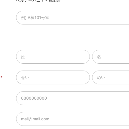
ベルアーバニティ桃山台
）
*