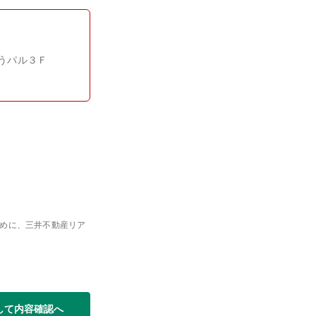
うパル３Ｆ
めに、三井不動産リア
して内容確認へ