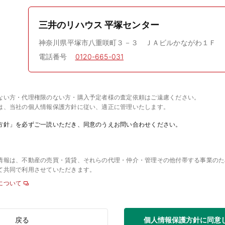
三井のリハウス 平塚センター
神奈川県平塚市八重咲町３－３ ＪＡビルかながわ１Ｆ
電話番号
0120-665-031
ない方・代理権限のない方・購入予定者様の査定依頼はご遠慮ください。
は、当社の個人情報保護方針に従い、適正に管理いたします。
方針」を必ずご一読いただき、同意のうえお問い合わせください。
情報は、不動産の売買・賃貸、それらの代理・仲介・管理その他付帯する事業のた
て共同で利用させていただきます。
について
個人情報保護方針に同意
戻る