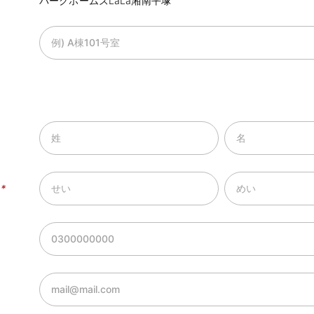
パークホームズLaLa湘南平塚
）
*