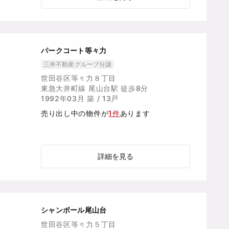
パークコート等々力
三井不動産グループ分譲
世田谷区等々力８丁目
東急大井町線 尾山台駅 徒歩8分
1992年03月 築 / 13戸
売り出し中の物件が
1件
あります
詳細を見る
シャンボール尾山台
世田谷区等々力５丁目