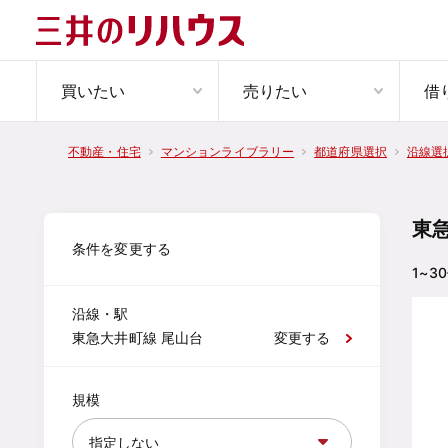
買いたい
売りたい
借
不動産・住宅
マンションライブラリー
都道府県選択
沿線選
東
条件を変更する
1~30
沿線・駅
東急大井町線 尾山台
変更する
規模