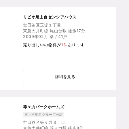
リビオ尾山台センシアハウス
世田谷区玉堤１丁目
東急大井町線 尾山台駅 徒歩17分
2009年02月 築 / 41戸
売り出し中の物件が
1件
あります
詳細を見る
等々力パークホームズ
三井不動産グループ分譲
世田谷区等々力３丁目
東急大井町線 等々力駅 徒歩8分