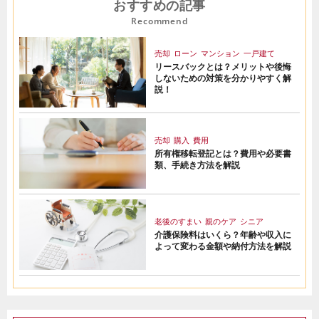
おすすめの記事
Recommend
売却
ローン
マンション
一戸建て
リースバックとは？メリットや後悔
しないための対策を分かりやすく解
説！
売却
購入
費用
所有権移転登記とは？費用や必要書
類、手続き方法を解説
老後のすまい
親のケア
シニア
介護保険料はいくら？年齢や収入に
よって変わる金額や納付方法を解説