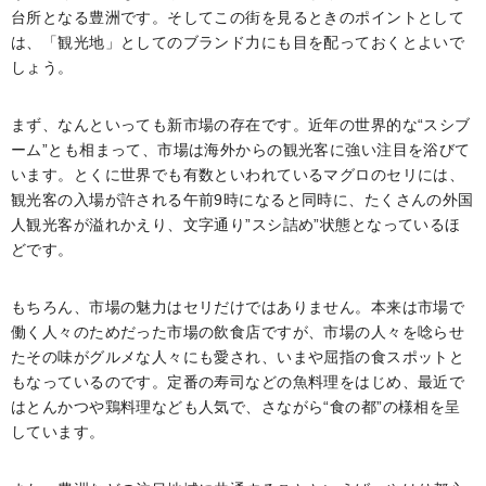
台所となる豊洲です。そしてこの街を見るときのポイントとして
は、「観光地」としてのブランド力にも目を配っておくとよいで
しょう。
まず、なんといっても新市場の存在です。近年の世界的な“スシブ
ーム”とも相まって、市場は海外からの観光客に強い注目を浴びて
います。とくに世界でも有数といわれているマグロのセリには、
観光客の入場が許される午前9時になると同時に、たくさんの外国
人観光客が溢れかえり、文字通り”スシ詰め”状態となっているほ
どです。
もちろん、市場の魅力はセリだけではありません。本来は市場で
働く人々のためだった市場の飲食店ですが、市場の人々を唸らせ
たその味がグルメな人々にも愛され、いまや屈指の食スポットと
もなっているのです。定番の寿司などの魚料理をはじめ、最近で
はとんかつや鶏料理なども人気で、さながら“食の都”の様相を呈
しています。