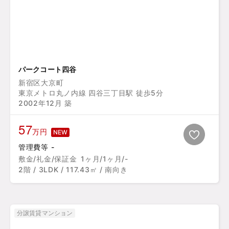
パークコート四谷
新宿区大京町
東京メトロ丸ノ内線 四谷三丁目駅 徒歩5分
2002年12月 築
57
万円
NEW
管理費等 -
敷金/礼金/保証金
1ヶ月/1ヶ月/-
2階 / 3LDK / 117.43㎡ / 南向き
分譲賃貸マンション