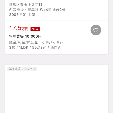
練馬区豊玉上２丁目
西武池袋・豊島線 桜台駅 徒歩2分
2006年01月 築
17.5
万円
NEW
管理費等 10,000円
敷金/礼金/保証金
1ヶ月/1ヶ月/-
3階 / 1LDK / 55.79㎡ / 西向き
分譲賃貸マンション