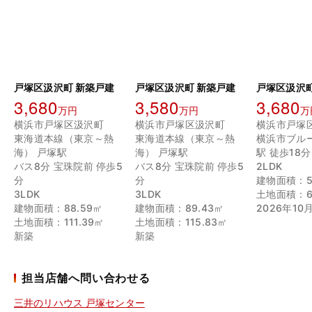
戸塚区汲沢町 新築戸建
戸塚区汲沢町 新築戸建
戸塚区汲沢町
3,680
3,580
3,680
万円
万円
万
横浜市戸塚区汲沢町
横浜市戸塚区汲沢町
横浜市戸塚
東海道本線（東京～熱
東海道本線（東京～熱
横浜市ブル
海） 戸塚駅
海） 戸塚駅
駅 徒歩18分
バス8分 宝珠院前 停歩5
バス8分 宝珠院前 停歩5
2LDK
分
分
建物面積：5
3LDK
3LDK
土地面積：67
建物面積：88.59㎡
建物面積：89.43㎡
2026年10
土地面積：111.39㎡
土地面積：115.83㎡
新築
新築
担当店舗へ問い合わせる
三井のリハウス 戸塚センター