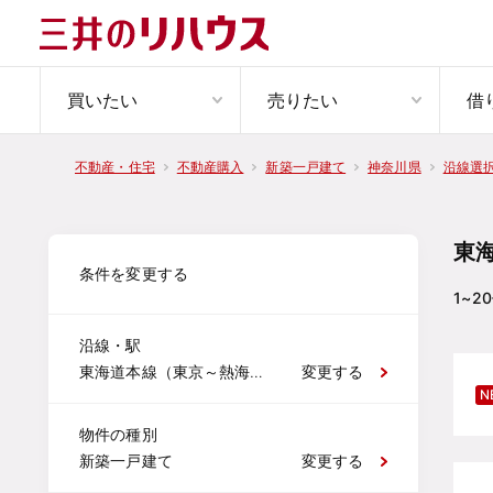
買いたい
売りたい
借
不動産・住宅
不動産購入
新築一戸建て
神奈川県
沿線選
東
条件を変更する
1~20
沿線・駅
東海道本線（東京～熱海） 藤沢
変更する
N
物件の種別
新築一戸建て
変更する