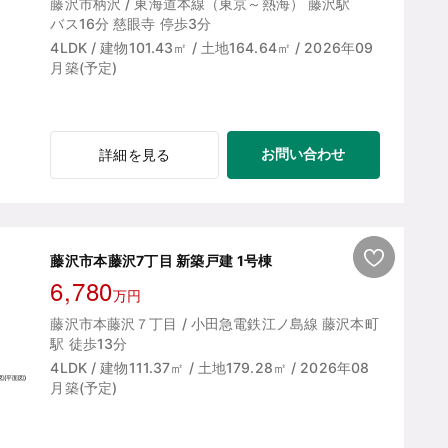
藤沢市柄沢 / 東海道本線（東京～熱海） 藤沢駅
バス16分 慈眼寺 停歩3分
4LDK / 建物101.43㎡ / 土地164.64㎡ / 2026年09
月築(予定)
お問い合わせ
詳細を見る
藤沢市本藤沢7丁目 新築戸建 1号棟
6,780
万円
藤沢市本藤沢７丁目 / 小田急電鉄江ノ島線 藤沢本町
駅 徒歩13分
4LDK / 建物111.37㎡ / 土地179.28㎡ / 2026年08
月築(予定)