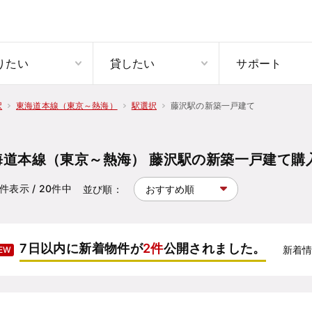
りたい
貸したい
サポート
藤沢駅の新築一戸建て
択
東海道本線（東京～熱海）
駅選択
海道本線（東京～熱海） 藤沢駅の新築一戸建て購
件表示
/ 20
件中
並び順：
7日以内に新着物件が
2件
公開されました。
新着
EW