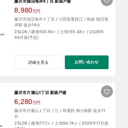
藤沢市鵠沼海岸4丁目 新築戸建
8,980
万円
藤沢市鵠沼海岸４丁目 / 小田急電鉄江ノ島線 鵠沼海
岸駅 徒歩14分
2SLDK / 建物105.16㎡ / 土地155.48㎡ / 2026年
09月築(予定)
お問い合わせ
詳細を見る
藤沢市片瀬山1丁目 新築戸建
6,280
万円
藤沢市片瀬山１丁目 / 江ノ島電鉄 柳小路駅 徒歩11
分
2SLDK / 建物77.7㎡ / 土地94.74㎡ / 2026年11月築