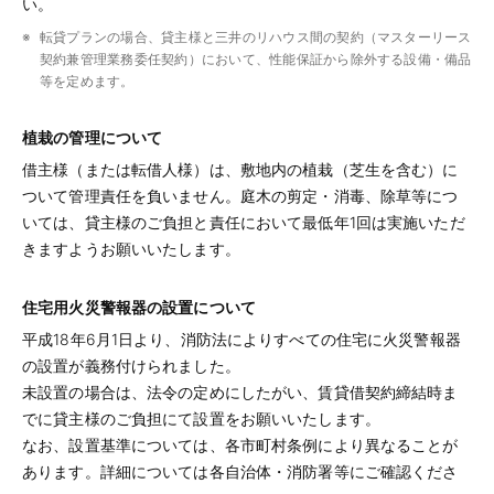
い。
転貸プランの場合、貸主様と三井のリハウス間の契約（マスターリース
契約兼管理業務委任契約）において、性能保証から除外する設備・備品
等を定めます。
植栽の管理について
借主様（または転借人様）は、敷地内の植栽（芝生を含む）に
ついて管理責任を負いません。庭木の剪定・消毒、除草等につ
いては、貸主様のご負担と責任において最低年1回は実施いただ
きますようお願いいたします。
住宅用火災警報器の設置について
平成18年6月1日より、消防法によりすべての住宅に火災警報器
の設置が義務付けられました。
未設置の場合は、法令の定めにしたがい、賃貸借契約締結時ま
でに貸主様のご負担にて設置をお願いいたします。
なお、設置基準については、各市町村条例により異なることが
あります。詳細については各自治体・消防署等にご確認くださ