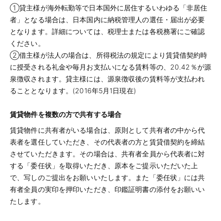
①貸主様が海外転勤等で日本国外に居住するいわゆる「非居住
者」となる場合は、日本国内に納税管理人の選任・届出が必要
となります。詳細については、税理士または各税務署にご確認
ください。
②借主様が法人の場合は、所得税法の規定により賃貸借契約時
に授受される礼金や毎月お支払いになる賃料等の、20.42％が源
泉徴収されます。貸主様には、源泉徴収後の賃料等が支払われ
ることとなります。(2016年5月1日現在)
賃貸物件を複数の方で共有する場合
賃貸物件に共有者がいる場合は、原則として共有者の中から代
表者を選任していただき、その代表者の方と賃貸借契約を締結
させていただきます。その場合は、共有者全員から代表者に対
する「委任状」を取得いただき、原本をご提示いただいた上
で、写しのご提出をお願いいたします。また「委任状」には共
有者全員の実印を押印いただき、印鑑証明書の添付をお願いい
たします。