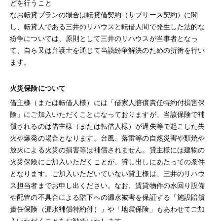
どを行うこと
なお転貸プランの場合は転貸借契約（サブリース契約）に関
し、転貸人である三井のリハウスと転借人間で発生した法的な
紛争については、原則として三井のリハウスが当事者となっ
て、自ら又は弁護士を通じて当該紛争解決のための折衝を行い
ます。
火災保険について
借主様（または転借人様）には「借家人賠償責任特約付損害保
険」にご加入いただくことになっておりますが、当該保険で補
償されるのは借主様（または転借人様）が過失等で起こした失
火や爆発の場合となります。台風、落雷等の自然災害や類焼や
放火による火災の損害等は補償されません。貸主様には建物の
火災保険にご加入いただくことが、貸し出しにあたっての条件
となります。ご加入いただいていない貸主様は、三井のリハウ
ス担当者までお申し出ください。なお、賃貸物件の水回り設備
や配管の不具合による階下への漏水被害を保証する「施設賠償
責任保険（漏水補償特約付）」や「地震保険」もあわせてご加
入いただくことをお勧めいたします。