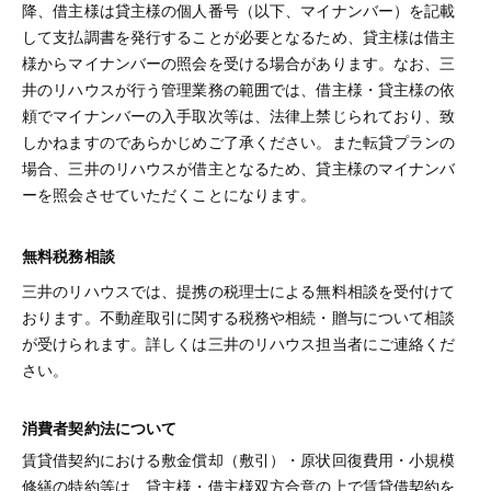
降、借主様は貸主様の個人番号（以下、マイナンバー）を記載
して支払調書を発行することが必要となるため、貸主様は借主
様からマイナンバーの照会を受ける場合があります。なお、三
井のリハウスが行う管理業務の範囲では、借主様・貸主様の依
頼でマイナンバーの入手取次等は、法律上禁じられており、致
しかねますのであらかじめご了承ください。また転貸プランの
場合、三井のリハウスが借主となるため、貸主様のマイナンバ
ーを照会させていただくことになります。
無料税務相談
三井のリハウスでは、提携の税理士による無料相談を受付けて
おります。不動産取引に関する税務や相続・贈与について相談
が受けられます。詳しくは三井のリハウス担当者にご連絡くだ
さい。
消費者契約法について
賃貸借契約における敷金償却（敷引）・原状回復費用・小規模
修繕の特約等は、貸主様・借主様双方合意の上で賃貸借契約を