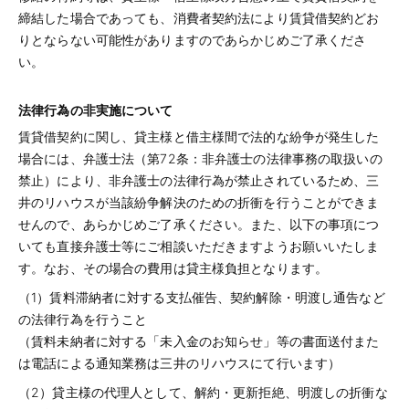
締結した場合であっても、消費者契約法により賃貸借契約どお
りとならない可能性がありますのであらかじめご了承くださ
い。
法律行為の非実施について
賃貸借契約に関し、貸主様と借主様間で法的な紛争が発生した
場合には、弁護士法（第72条：非弁護士の法律事務の取扱いの
禁止）により、非弁護士の法律行為が禁止されているため、三
井のリハウスが当該紛争解決のための折衝を行うことができま
せんので、あらかじめご了承ください。また、以下の事項につ
いても直接弁護士等にご相談いただきますようお願いいたしま
す。なお、その場合の費用は貸主様負担となります。
（1）賃料滞納者に対する支払催告、契約解除・明渡し通告など
の法律行為を行うこと
（賃料未納者に対する「未入金のお知らせ」等の書面送付また
は電話による通知業務は三井のリハウスにて行います）
（2）貸主様の代理人として、解約・更新拒絶、明渡しの折衝な