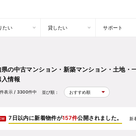
りたい
貸したい
サポート
知県の中古マンション・新築マンション・土地・
購入情報
件表示
/ 3300
件中
並び順：
7日以内に新着物件が
157件
公開されました。
新
EW