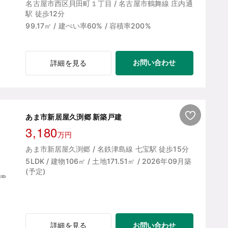
名古屋市西区貝田町１丁目 / 名古屋市鶴舞線 庄内通
駅 徒歩12分
99.17㎡ / 建ぺい率60% / 容積率200%
お問い合わせ
詳細を見る
あま市新居屋久渕郷 新築戸建
3,180
万円
あま市新居屋久渕郷 / 名鉄津島線 七宝駅 徒歩15分
5LDK / 建物106㎡ / 土地171.51㎡ / 2026年09月築
(予定)
お問い合わせ
詳細を見る