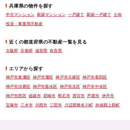
兵庫県の物件を探す
中古マンション
新築マンション
一戸建て
新築一戸建て
土地
投資・事業用不動産
近くの都道府県の不動産一覧を見る
大阪府
京都府
滋賀県
奈良県
エリアから探す
神戸市東灘区
神戸市灘区
神戸市兵庫区
神戸市長田区
神戸市須磨区
神戸市垂水区
神戸市北区
神戸市中央区
神戸市西区
姫路市
尼崎市
明石市
西宮市
芦屋市
伊丹市
宝塚市
三木市
川西市
三田市
川辺郡猪名川町
赤穂郡上郡町