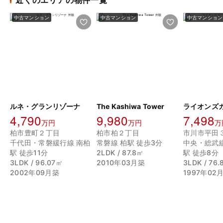
近くのエリアの物件一覧
中古マンション
中古マンション
中古マンション
ルネ・グランリゾーナ
The Kashiwa Tower
4,790
9,980
7,498
万円
万円
万
柏市豊町２丁目
柏市柏２丁目
市川市平田
千代田・常磐緩行線 南柏
常磐線 柏駅 徒歩3分
中央・総武
駅 徒歩11分
2LDK / 87.8㎡
駅 徒歩8分
3LDK / 96.07㎡
2010年03月築
3LDK / 76
2002年09月築
1997年02