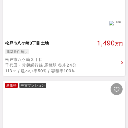
1,490
松戸市八ケ崎3丁目 土地
万円
建築条件無し
松戸市八ケ崎３丁目
千代田・常磐緩行線 馬橋駅 徒歩24分
113㎡ / 建ぺい率50% / 容積率100%
新価格
中古マンション