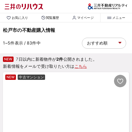
お気に入り
閲覧履歴
マイページ
メニュー
松戸市の不動産購入情報
1~5
件表示
/ 83
件中
7日以内に新着物件が
2件
公開されました。
NEW
新着情報をメールで受け取りたい方は
こちら
NEW
中古マンション