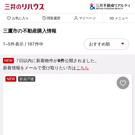
お気に入り
閲覧履歴
マイページ
メニュー
三鷹市の不動産購入情報
1~5
件表示
/ 167
件中
7日以内に新着物件が
8件
公開されました。
NEW
新着情報をメールで受け取りたい方は
こちら
NEW
新築戸建