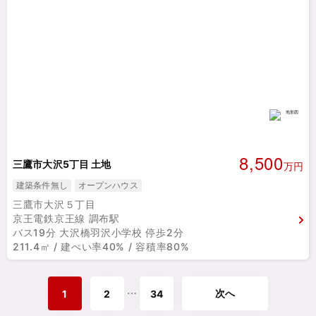
8,500
三鷹市大沢5丁目 土地
万円
建築条件無し
オープンハウス
三鷹市大沢５丁目
京王電鉄京王線 調布駅
バス19分 大沢橋羽沢小学校 停歩2分
211.4㎡ / 建ぺい率40% / 容積率80%
次へ
⋯
1
2
34