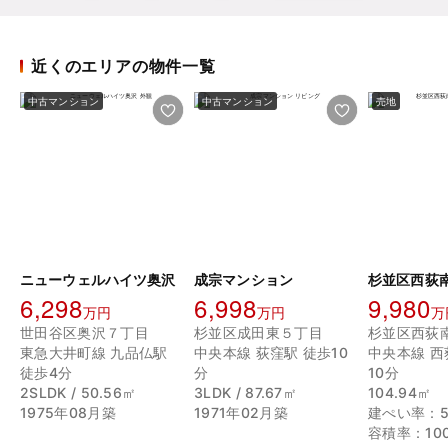
近くのエリアの物件一覧
中古マンション
中古マンション
売地
ニューウェルハイツ奥沢
成宗マンション
杉並区西荻南
6,298
6,998
9,980
万円
万円
万
世田谷区奥沢７丁目
杉並区成田東５丁目
杉並区西荻
東急大井町線 九品仏駅
中央本線 荻窪駅 徒歩10
中央本線 西
徒歩4分
分
10分
2SLDK / 50.56㎡
3LDK / 87.67㎡
104.94㎡
1975年08月築
1971年02月築
建ぺい率：5
容積率：10