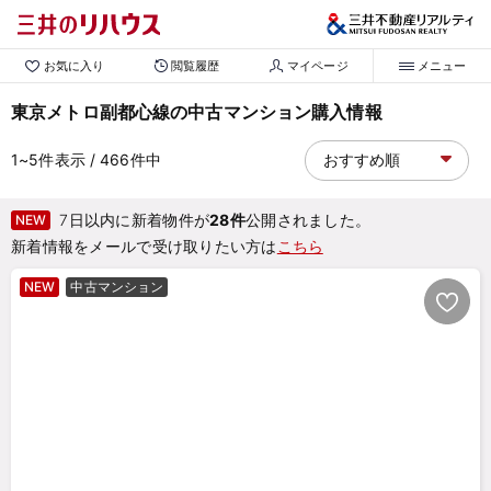
お気に入り
閲覧履歴
マイページ
メニュー
東京メトロ副都心線の中古マンション購入情報
1~5
件表示
/ 466
件中
7日以内に新着物件が
28件
公開されました。
NEW
新着情報をメールで受け取りたい方は
こちら
NEW
中古マンション