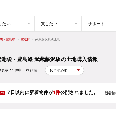
りたい
貸したい
サポート
武蔵藤沢駅の土地
袋・豊島線
駅選択
武池袋・豊島線 武蔵藤沢駅の土地購入情報
件表示
/ 5
件中
並び順：
7日以内に新着物件が
1件
公開されました。
新着情
EW