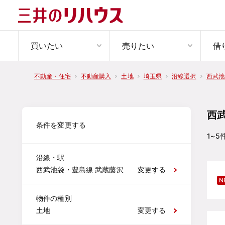
買いたい
売りたい
借
不動産・住宅
不動産購入
土地
埼玉県
沿線選択
西武池
西
条件を変更する
1~5
沿線・駅
西武池袋・豊島線 武蔵藤沢
変更する
N
物件の種別
土地
変更する