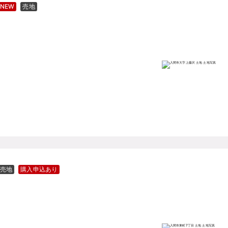
NEW
売地
売地
購入申込あり