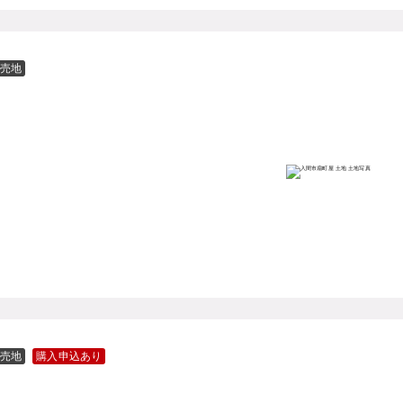
売地
売地
購入申込あり