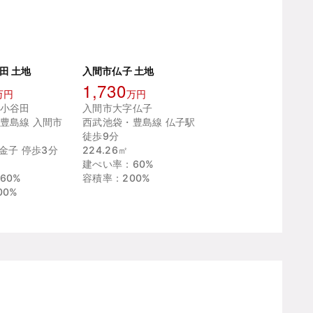
田 土地
入間市仏子 土地
1,730
万円
万円
小谷田
入間市大字仏子
豊島線 入間市
西武池袋・豊島線 仏子駅
徒歩9分
金子 停歩3分
224.26㎡
建ぺい率：60%
60%
容積率：200%
00%