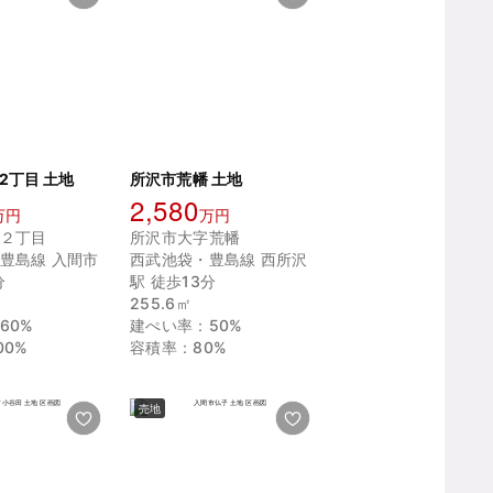
2丁目 土地
所沢市荒幡 土地
2,580
万円
万円
２丁目
所沢市大字荒幡
豊島線 入間市
西武池袋・豊島線 西所沢
分
駅 徒歩13分
255.6㎡
60%
建ぺい率：50%
00%
容積率：80%
売地