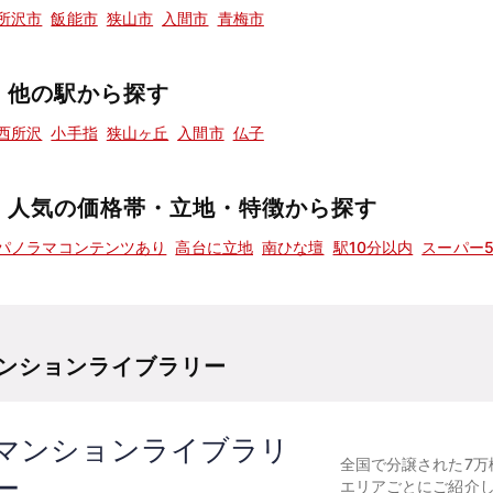
所沢市
飯能市
狭山市
入間市
青梅市
他の駅から探す
西所沢
小手指
狭山ヶ丘
入間市
仏子
人気の価格帯・立地・特徴から探す
パノラマコンテンツあり
高台に立地
南ひな壇
駅10分以内
スーパー
ンションライブラリー
マンションライブラリ
全国で分譲された7万
ー
エリアごとにご紹介