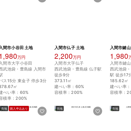
入間市小谷田 土地
入間市仏子 土地
入間市鍵山
1,980
2,200
1,980
万円
万円
入間市大字小谷田
入間市大字仏子
入間市鍵山
西武池袋・豊島線 入間市
西武池袋・豊島線 仏子駅
西武池袋・
駅
徒歩9分
駅 徒歩17
バス15分 東金子 停歩3分
373.11㎡
185.62㎡
378.67㎡
建ぺい率：60%
建ぺい率：
建ぺい率：60%
容積率：200%
容積率：2
容積率：200%
売地
購入申込あり
売地
売地