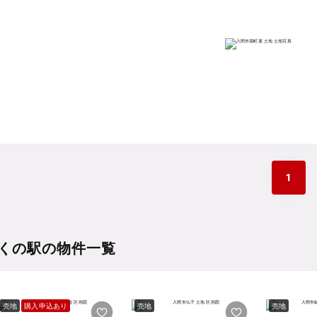
1
くの駅の物件一覧
売地
購入申込あり
売地
売地