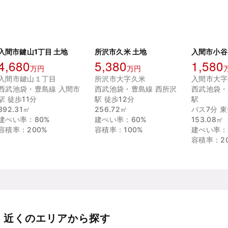
入間市鍵山1丁目 土地
所沢市久米 土地
入間市小谷
4,680
5,380
1,580
万円
万円
入間市鍵山１丁目
所沢市大字久米
入間市大字
西武池袋・豊島線 入間市
西武池袋・豊島線 西所沢
西武池袋・
駅 徒歩11分
駅 徒歩12分
駅
392.31㎡
256.72㎡
バス7分 東
建ぺい率：80%
建ぺい率：60%
153.08㎡
容積率：200%
容積率：100%
建ぺい率：
容積率：2
近くのエリアから探す