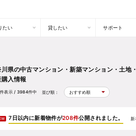
りたい
貸したい
サポート
奈川県の中古マンション・新築マンション・土地
産購入情報
件表示
/ 3984
件中
並び順：
7日以内に新着物件が
208件
公開されました。
新
EW