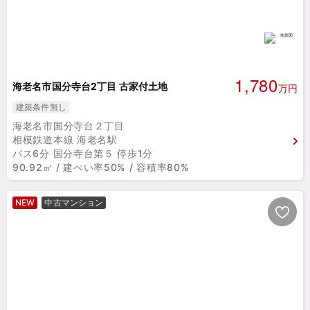
1,780
海老名市国分寺台2丁目 古家付土地
万円
建築条件無し
海老名市国分寺台２丁目
相模鉄道本線 海老名駅
バス6分 国分寺台第５ 停歩1分
90.92㎡ / 建ぺい率50% / 容積率80%
NEW
中古マンション