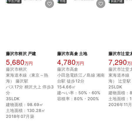
中古戸建
売地
新築戸建
藤沢市柄沢 戸建
藤沢市高倉 土地
5,680
4,780
7,290
万円
万円
万
藤沢市柄沢
藤沢市高倉
藤沢市辻堂
東海道本線（東京～熱
小田急電鉄江ノ島線 湘南
東海道本線
海） 藤沢駅
台駅 徒歩12分
海） 辻堂駅
バス17分 柄沢大上 停歩3
154.66㎡
2SLDK
分
建ぺい率：50%・60%
建物面積：8
3SLDK
容積率：80%・200%
土地面積：11
建物面積：98.69㎡
2026年11
土地面積：130.28㎡
2018年07月築