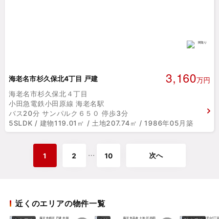
3,160
海老名市杉久保北4丁目 戸建
万円
海老名市杉久保北４丁目
小田急電鉄小田原線 海老名駅
バス20分 サンパルク６５０ 停歩3分
5SLDK / 建物119.01㎡ / 土地207.74㎡ / 1986年05月築
次へ
⋯
1
2
10
近くのエリアの物件一覧