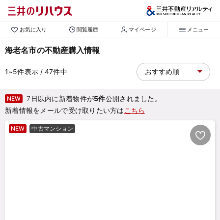
お気に入り
閲覧履歴
マイページ
メニュー
海老名市の不動産購入情報
1~5
件表示
/ 47
件中
7日以内に新着物件が
5件
公開されました。
NEW
新着情報をメールで受け取りたい方は
こちら
NEW
中古マンション