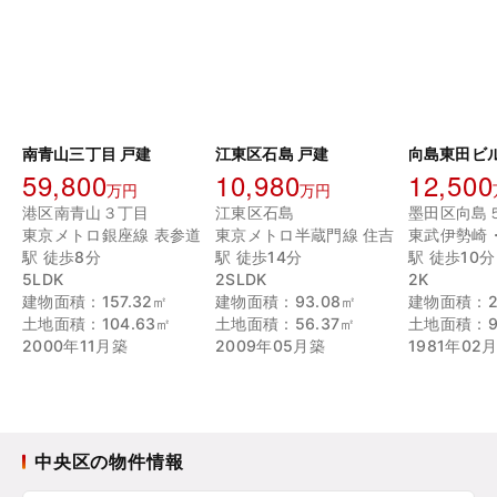
南青山三丁目 戸建
江東区石島 戸建
向島東田ビ
59,800
10,980
12,500
万円
万円
港区南青山３丁目
江東区石島
墨田区向島
東京メトロ銀座線 表参道
東京メトロ半蔵門線 住吉
東武伊勢崎
駅 徒歩8分
駅 徒歩14分
駅 徒歩10分
5LDK
2SLDK
2K
建物面積：157.32㎡
建物面積：93.08㎡
建物面積：2
土地面積：104.63㎡
土地面積：56.37㎡
土地面積：9
2000年11月築
2009年05月築
1981年02
中央区の物件情報