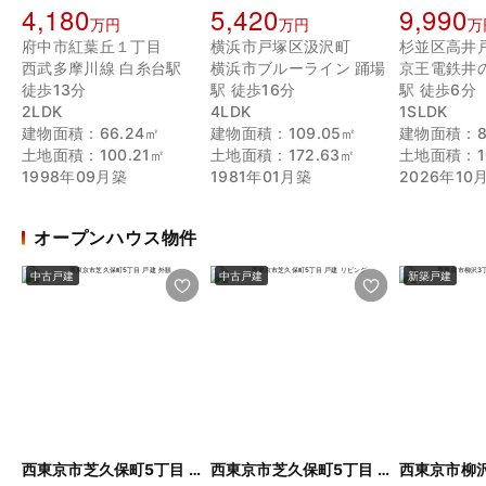
4,180
5,420
9,990
万円
万円
万
府中市紅葉丘１丁目
横浜市戸塚区汲沢町
杉並区高井
西武多摩川線 白糸台駅
横浜市ブルーライン 踊場
京王電鉄井
徒歩13分
駅 徒歩16分
駅 徒歩6分
2LDK
4LDK
1SLDK
建物面積：66.24㎡
建物面積：109.05㎡
建物面積：81
土地面積：100.21㎡
土地面積：172.63㎡
土地面積：10
1998年09月築
1981年01月築
2026年10
オープンハウス物件
中古戸建
中古戸建
新築戸建
西東京市芝久保町5丁目 戸建
西東京市芝久保町5丁目 戸建