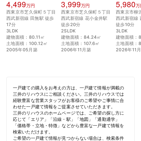
4,499
3,999
5,980
万円
万円
万
西東京市芝久保町５丁目
西東京市芝久保町５丁目
西東京市柳
西武新宿線 田無駅 徒歩
西武新宿線 花小金井駅
西武新宿線
17分
徒歩20分
徒歩10分
3LDK
2SLDK
3LDK
建物面積：80.11㎡
建物面積：84.24㎡
建物面積：8
土地面積：100.12㎡
土地面積：107.6㎡
土地面積：8
2005年05月築
2006年11月築
2026年11
一戸建ての購入をお考えの方は、一戸建て情報が満載の
三井のリハウスにご相談ください。三井のリハウスでは
経験豊富な営業スタッフがお客様のご希望やご事情に合
わせた一戸建て情報をご提案させていただきます。
三井のリハウスのホームページでは、ご希望の探し方に
応じて「エリア」「沿線・駅」「地図」「通勤通学」
「価格帯・立地・特徴」などから豊富な一戸建て情報を
検索いただけます。
ご希望の一戸建て情報が見つからない場合は、検索条件