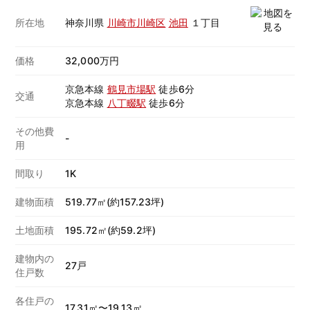
所在地
神奈川県
川崎市川崎区
池田
１丁目
価格
32,000万円
京急本線
鶴見市場駅
徒歩6分
交通
京急本線
八丁畷駅
徒歩6分
その他費
-
用
間取り
1K
建物面積
519.77㎡(約157.23坪)
土地面積
195.72㎡(約59.2坪)
建物内の
27戸
住戸数
各住戸の
17.31㎡〜19.13㎡