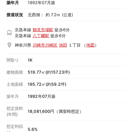
築年月
1992年07月築
接道状況
北西側： 約 7.2ｍ (公道)
京急本線
鶴見市場駅
徒歩6分
京急本線
八丁畷駅
徒歩6分
神奈川県
川崎市川崎区
池田
１丁目
（
地図
）
間取り
1K
建物面積
519.77㎡(約157.23坪)
土地面積
195.72㎡(約59.2坪)
築年月
1992年07月築
想定賃料
18,081,600円（満室時想定）
(年間)
想定利回
5.6%