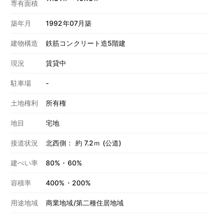
専有面積
築年月
1992年07月築
建物構造
鉄筋コンクリート造5階建
現況
賃貸中
駐車場
-
土地権利
所有権
地目
宅地
接道状況
北西側： 約 7.2ｍ (公道)
建ぺい率
80%・60%
容積率
400%・200%
用途地域
商業地域/第二種住居地域