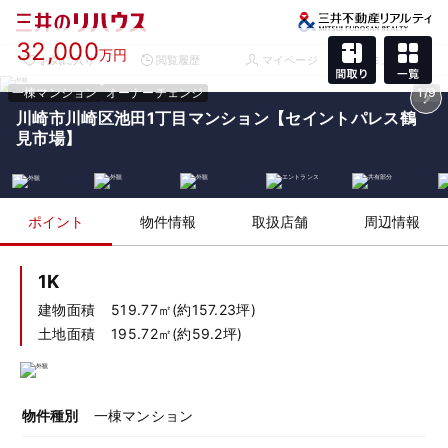
32,000
万円
お気に入り
閲覧履歴
マイページ
メニュー
一棟マンション
オーナーチェンジ
1/9
川崎市川崎区池田1丁目マンション【セイントパレス鶴
見市場】
ポイント
物件情報
取扱店舗
周辺情報
1K
建物面積
519.77㎡(約157.23坪)
土地面積
195.72㎡(約59.2坪)
物件種別
一棟マンション