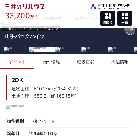
33,700
万円
お気に入り
閲覧履歴
マイページ
メニュー
一棟アパート
オーナーチェンジ
1/16
山手パークハイツ
ポイント
物件情報
取扱店舗
周辺情報
2DK
建物面積
510.17㎡(約154.32坪)
土地面積
559.2㎡(約169.15坪)
物件種別
一棟アパート
築年月
1994年09月築