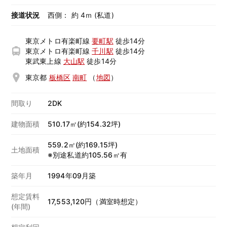
接道状況
西側： 約 4ｍ (私道)
東京メトロ有楽町線
要町駅
徒歩14分
東京メトロ有楽町線
千川駅
徒歩14分
東武東上線
大山駅
徒歩14分
東京都
板橋区
南町
（
地図
）
間取り
2DK
建物面積
510.17㎡(約154.32坪)
559.2㎡(約169.15坪)
土地面積
※別途私道約105.56㎡有
築年月
1994年09月築
想定賃料
17,553,120円（満室時想定）
(年間)