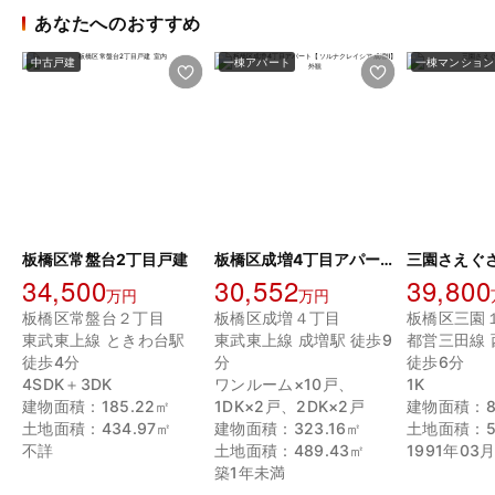
あなたへのおすすめ
中古戸建
一棟アパート
一棟マンション
板橋区常盤台2丁目戸建
板橋区成増4丁目アパート【ソルナクレイシア成増Ⅱ】
三園さえぐ
34,500
30,552
39,800
万円
万円
板橋区常盤台２丁目
板橋区成増４丁目
板橋区三園
東武東上線 ときわ台駅
東武東上線 成増駅 徒歩9
都営三田線
徒歩4分
分
徒歩6分
4SDK＋3DK
ワンルーム×10戸、
1K
建物面積：185.22㎡
1DK×2戸、2DK×2戸
建物面積：81
土地面積：434.97㎡
建物面積：323.16㎡
土地面積：51
不詳
土地面積：489.43㎡
1991年03
築1年未満