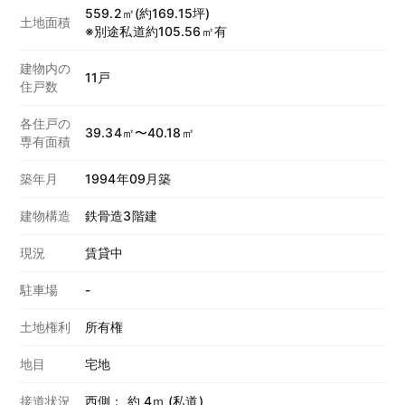
559.2㎡(約169.15坪)
土地面積
※別途私道約105.56㎡有
建物内の
11戸
住戸数
各住戸の
39.34㎡〜40.18㎡
専有面積
築年月
1994年09月築
建物構造
鉄骨造3階建
現況
賃貸中
駐車場
-
土地権利
所有権
地目
宅地
接道状況
西側： 約 4ｍ (私道)