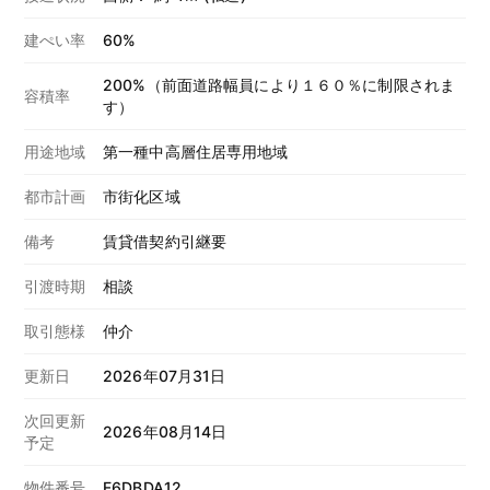
建ぺい率
60%
200%（前面道路幅員により１６０％に制限されま
容積率
す）
用途地域
第一種中高層住居専用地域
都市計画
市街化区域
備考
賃貸借契約引継要
引渡時期
相談
取引態様
仲介
更新日
2026年07月31日
次回更新
2026年08月14日
予定
物件番号
F6DBDA12