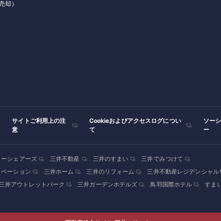
売却）
サイトご利用上の注
Cookieおよびアクセスログについ
ソー
意
て
ー
カーシェアーズ
三井不動産
三井のすまい
三井でみつけて
ノベーション
三井ホーム
三井のリフォーム
三井不動産レジデンシャル
三井アウトレットパーク
三井ガーデンホテルズ
鳥羽国際ホテル
すま