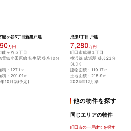
市能ヶ谷5丁目新築戸建
成瀬1丁目 戸建
990
7,280
万円
万円
市能ヶ谷５丁目
町田市成瀬１丁目
急電鉄小田原線 柿生駅 徒歩10分
横浜線 成瀬駅 徒歩23分
K
3LDK
積：127.1㎡
建物面積：119.17㎡
積：201.01㎡
土地面積：215.9㎡
6年10月築(予定)
2024年12月築
他の物件を探す
同じエリアの物件
町田市の一戸建てを探す