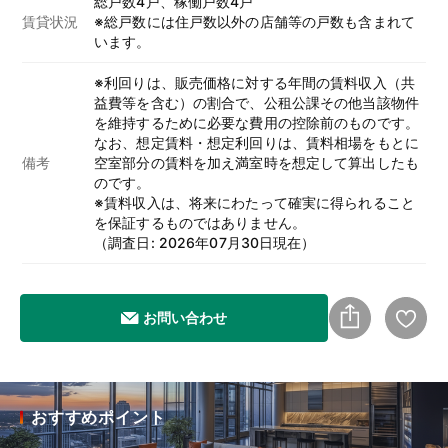
総戸数4戸、稼働戸数4戸
賃貸状況
※総戸数には住戸数以外の店舗等の戸数も含まれて
います。
※利回りは、販売価格に対する年間の賃料収入（共
益費等を含む）の割合で、公租公課その他当該物件
を維持するために必要な費用の控除前のものです。
なお、想定賃料・想定利回りは、賃料相場をもとに
備考
空室部分の賃料を加え満室時を想定して算出したも
のです。
※賃料収入は、将来にわたって確実に得られること
を保証するものではありません。
（調査日: 2026年07月30日現在）
お問い合わせ
おすすめポイント