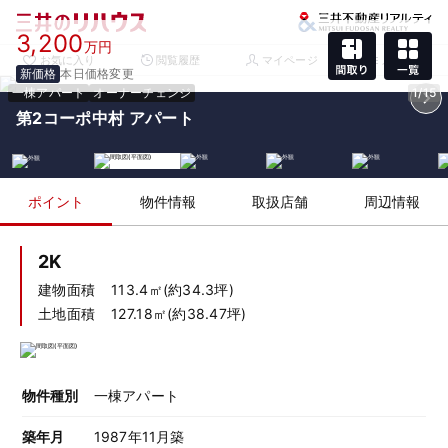
3,200
万円
お気に入り
閲覧履歴
マイページ
メニュー
新価格
本日価格変更
一棟アパート
オーナーチェンジ
1/15
第2コーポ中村 アパート
ポイント
物件情報
取扱店舗
周辺情報
2K
建物面積
113.4㎡(約34.3坪)
土地面積
127.18㎡(約38.47坪)
物件種別
一棟アパート
築年月
1987年11月築