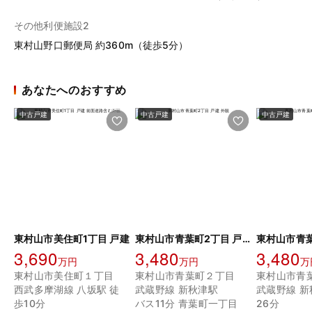
その他利便施設2
東村山野口郵便局 約360m（徒歩5分）
あなたへのおすすめ
中古戸建
中古戸建
中古戸建
東村山市美住町1丁目 戸建
東村山市青葉町2丁目 戸建
3,690
3,480
3,480
万円
万円
万
東村山市美住町１丁目
東村山市青葉町２丁目
東村山市青
西武多摩湖線 八坂駅 徒
武蔵野線 新秋津駅
武蔵野線 新
歩10分
バス11分 青葉町一丁目
26分