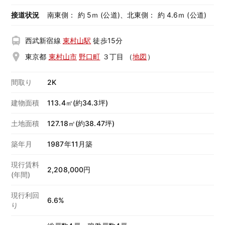
接道状況
南東側： 約 5ｍ (公道)、北東側： 約 4.6ｍ (公道)
西武新宿線
東村山駅
徒歩15分
東京都
東村山市
野口町
３丁目
（
地図
）
間取り
2K
建物面積
113.4㎡(約34.3坪)
土地面積
127.18㎡(約38.47坪)
築年月
1987年11月築
現行賃料
2,208,000円
(年間)
現行利回
6.6%
り