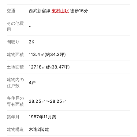
交通
西武新宿線
東村山駅
徒歩15分
その他費
-
用
間取り
2K
建物面積
113.4㎡(約34.3坪)
土地面積
127.18㎡(約38.47坪)
建物内の
4戸
住戸数
各住戸の
28.25㎡〜28.25㎡
専有面積
築年月
1987年11月築
建物構造
木造2階建