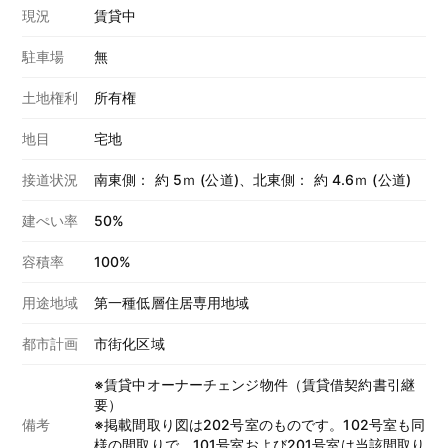
現況
賃貸中
駐車場
無
土地権利
所有権
地目
宅地
接道状況
南東側： 約 5ｍ (公道)、北東側： 約 4.6ｍ (公道)
建ぺい率
50%
容積率
100%
用途地域
第一種低層住居専用地域
都市計画
市街化区域
※賃貸中オーナーチェンジ物件（賃貸借契約書引継
要）
備考
※掲載間取り図は202号室のものです。102号室も同
様の間取りで、101号室および201号室は当該間取り